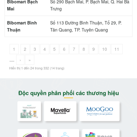
Bibomart Bạch
Số 290 Bạch Mai, P. Bạch Mai, Q. Hai Bà
Mai
Trưng
Bibomart Bình
Số 113 Đường Bình Thuận, Tổ 29, P.
Thuận
Tân Quang, TP. Tuyên Quang
1
2
3
4
5
6
7
8
9
10
11
....
›
»
Hiển thị 1 đến 24 trong 332 (14 trang)
Độc quyền phân phối các thương hiệu