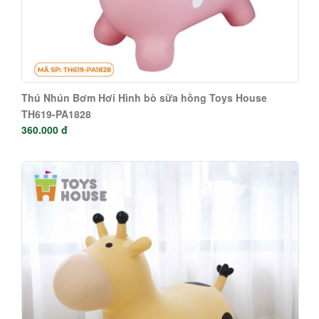
Thú Nhún Bơm Hơi Hình bò sữa hồng Toys House
TH619-PA1828
360.000 đ