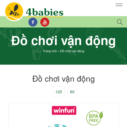
Đồ chơi vận động
Trang chủ
»
Đồ chơi vận động
Đồ chơi vận động
120
60