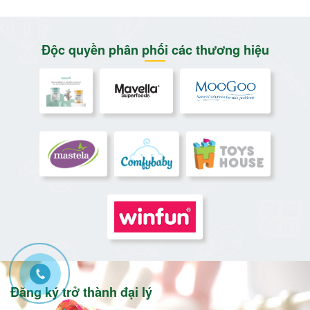
Độc quyền phân phối các thương hiệu
Đăng ký trở thành đại lý