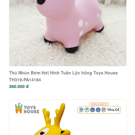
Thú Nhún Bơm Hơi Hình Tuần Lộc hồng Toys House
TH319-PA14184
360.000 đ