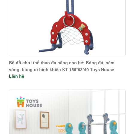
Bộ đồ chơi thể thao đa năng cho bé: Bóng đá, ném
vòng, bóng rổ hình khiên KT 156*63*49 Toys House
Liên hệ
WM19041-B , màu xanh