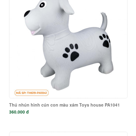
Thú nhún hình cún con màu xám Toys house PA1041
360.000 đ