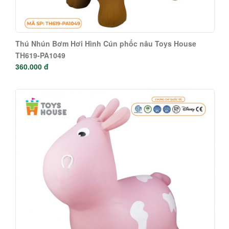
Thú Nhún Bơm Hơi Hình Cún phốc nâu Toys House
TH619-PA1049
360.000 đ