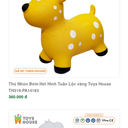
Thú Nhún Bơm Hơi Hình Tuần Lộc vàng Toys House
TH319-PA14183
360.000 đ