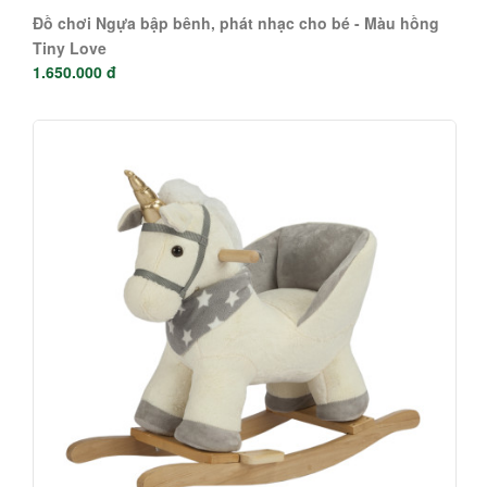
Đồ chơi Ngựa bập bênh, phát nhạc cho bé - Màu hồng
Tiny Love
1.650.000 đ