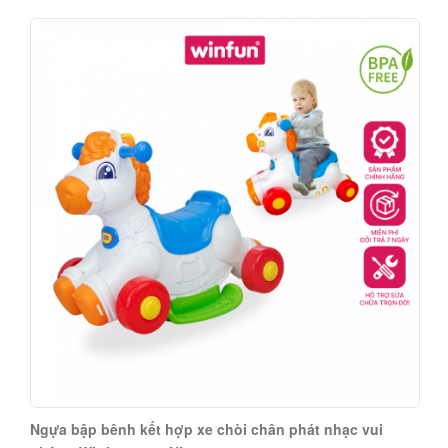
Ngựa bập bênh kết hợp xe chòi chân phát nhạc vui