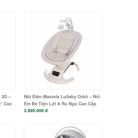
 3D –
Nôi Điện Mastela Lullaby Orbit – Nôi
0° Cao
Em Bé Tiện Lợi & Ru Ngủ Cao Cấp
2.890.000 đ
(#30913 – #30917)