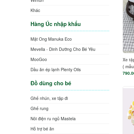
Khác
Hàng Úc nhập khẩu
Mật Ong Manuka Eco
Mevella - Dinh Dưỡng Cho Bé Yêu
MooGoo
Xe tậ
( mẫu
Dầu ăn ép lạnh Plenty Oils
790.0
Đồ dùng cho bé
Ghế nhún, xe tập đi
Ghế rung
Nôi điện ru ngủ Mastela
Hỗ trợ bé ăn