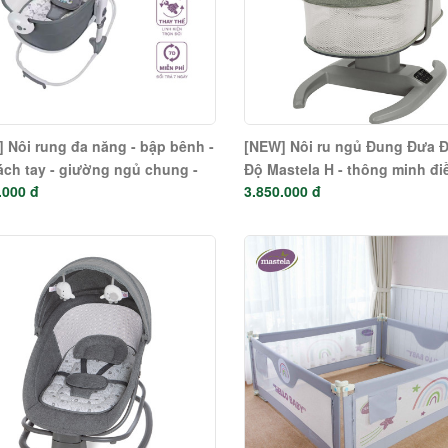
 Nôi rung đa năng - bập bênh -
[NEW] Nôi ru ngủ Đung Đưa 
ách tay - giường ngủ chung -
Độ Mastela H - thông minh đi
.000 đ
3.850.000 đ
la 6 trong 1 (từ sơ sinh đến 36
khiển cảm ứng cho bé 0 đến 
) 8037 - 8039
tháng 08401