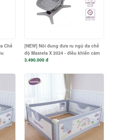
Đa Chế
[NEW] Nôi đung đưa ru ngủ đa chế
ều
độ Mastela X 2024 - điều khiển cảm
3.490.000 đ
24
ứng 1 chạm 8303 - 8305