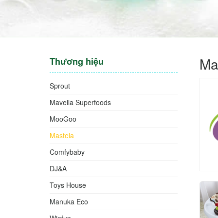
Ma
Thương hiệu
Sprout
Mavella Superfoods
MooGoo
Mastela
Comfybaby
DJ&A
Toys House
Manuka Eco
Winfun