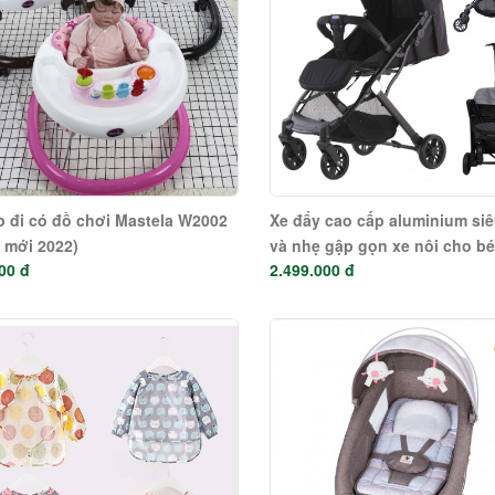
p đi có đồ chơi Mastela W2002
Xe đẩy cao cấp aluminium si
 mới 2022)
và nhẹ gập gọn xe nôi cho b
00 đ
2.499.000 đ
sinh 275 - Mastela - Hàng chí
hãng