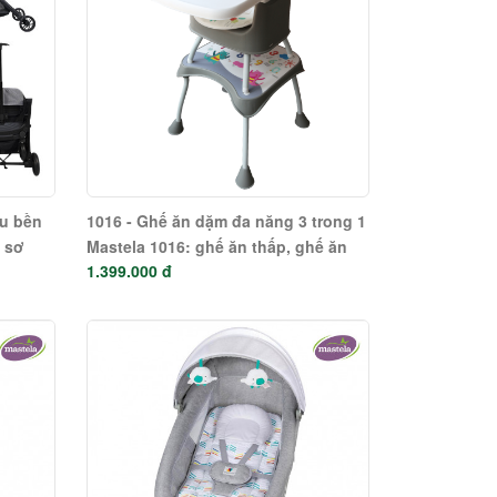
êu bền
1016 - Ghế ăn dặm đa năng 3 trong 1
é sơ
Mastela 1016: ghế ăn thấp, ghế ăn
1.399.000 đ
nh
cao, bàn ghế ngồi vẽ cho bé