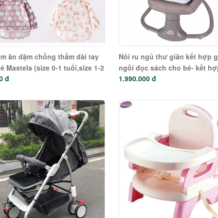
m ăn dặm chống thấm dài tay
Nôi ru ngủ thư giãn kết hợp 
é Mastela (size 0-1 tuổi,size 1-2
ngồi đọc sách cho bé- kết hợ
0 đ
1.990.000 đ
à size 2-4 tuổi)
Bluetooth Mastela 8106 - Hồ