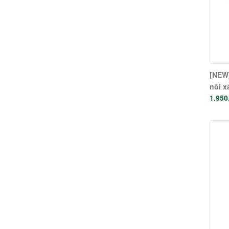
[NEW]
nôi x
1.950
Maste
tháng