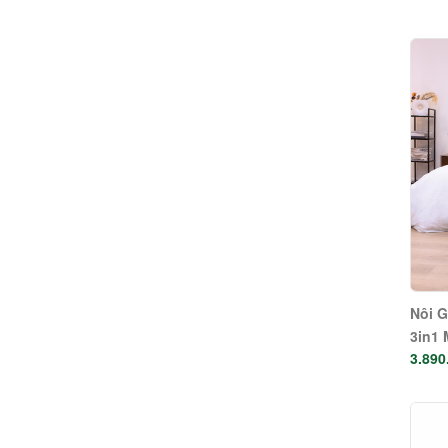
Nôi 
3in1 
3.890
Điện 
Nôi 