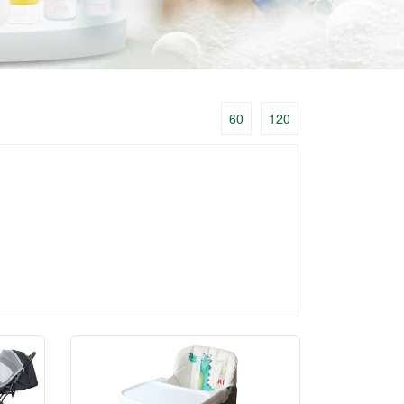
60
120