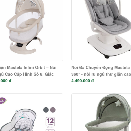
iện Mastela Infini Orbit – Nôi
Nôi Đa Chuyển Động Mastela
ủ Cao Cấp Hình Số 8, Giấc
360° - nôi ru ngủ thư giãn ca
.000 đ
4.490.000 đ
gọt Ngào Cho Bé (#30911 –
âu yếm như vòng tay mẹ 0891
2)
08966 - 08977