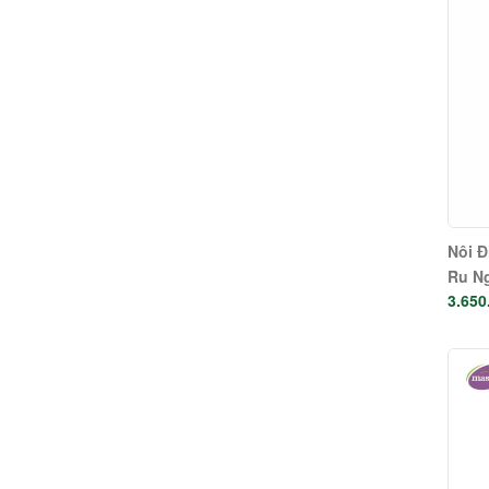
Nôi Đ
Ru Ng
3.650
Ngủ N
#3091