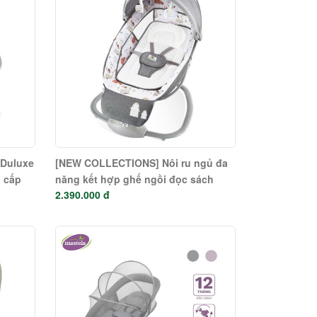
 Duluxe
[NEW COLLECTIONS] Nôi ru ngủ đa
o cấp
năng kết hợp ghế ngồi đọc sách
2.390.000 đ
1 -
cho bé - Mastela 3 in 1 (từ sơ sinh
đến 36 tháng) 8207 - 8208 - 8209