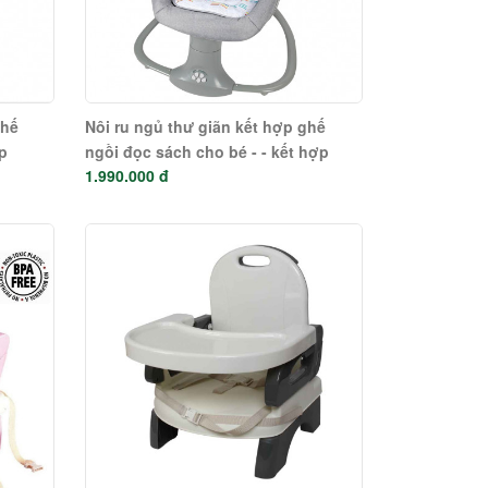
ghế
Nôi ru ngủ thư giãn kết hợp ghế
p
ngồi đọc sách cho bé - - kết hợp
1.990.000 đ
ng Xám
Bluetooth Mastela 8104- trắng xám