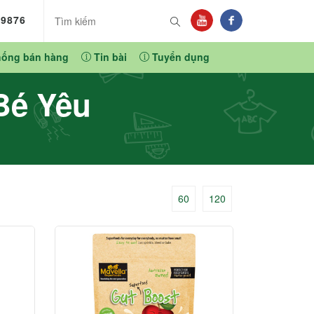
89876
hống bán hàng
Tin bài
Tuyển dụng
Bé Yêu
60
120