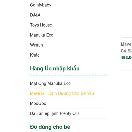
Comfybaby
DJ&A
Toys House
Manuka Eco
Mavel
Winfun
Củ S
Khác
498.0
Hàng Úc nhập khẩu
Mật Ong Manuka Eco
Mevella - Dinh Dưỡng Cho Bé Yêu
MooGoo
Dầu ăn ép lạnh Plenty Oils
Đồ dùng cho bé