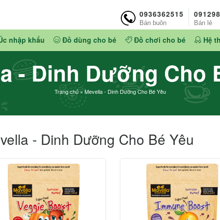
0936362515
09129
Bán buôn
Bán lẻ
Úc nhập khẩu
Đồ dùng cho bé
Đồ chơi cho bé
Hệ t
la - Dinh Dưỡng Cho 
Trang chủ
»
Mevella - Dinh Dưỡng Cho Bé Yêu
vella - Dinh Dưỡng Cho Bé Yêu