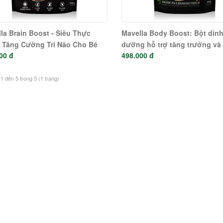
la Brain Boost - Siêu Thực
Mavella Body Boost: Bột din
 Tăng Cường Trí Não Cho Bé
dưỡng hỗ trợ tăng trưởng và
00 đ
498.000 đ
triển cho bé từ thực vật hữu 
hương trái cây nhiệt đới
 1 đến 5 trong 5 (1 trang)