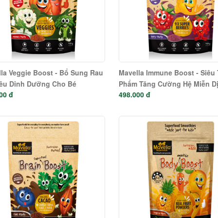
la Veggie Boost - Bổ Sung Rau
Mavella Immune Boost - Siêu
iêu Dinh Dưỡng Cho Bé
Phẩm Tăng Cường Hệ Miễn D
00 đ
498.000 đ
Cho Bé