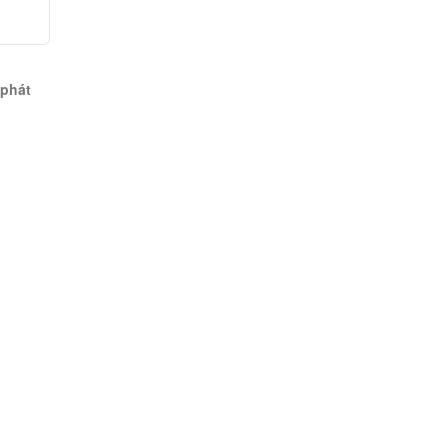
h
 phát
cơ -