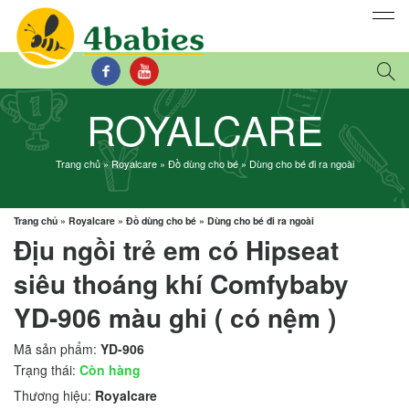
ROYALCARE
Trang chủ
»
Royalcare
»
Đồ dùng cho bé
»
Dùng cho bé đi ra ngoài
Trang chủ
»
Royalcare
»
Đồ dùng cho bé
»
Dùng cho bé đi ra ngoài
Địu ngồi trẻ em có Hipseat
siêu thoáng khí Comfybaby
YD-906 màu ghi ( có nệm )
Mã sản phẩm:
YD-906
Trạng thái:
Còn hàng
Thương hiệu:
Royalcare