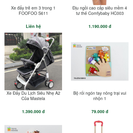
Xe đẩy trẻ em 3 trong 1
Địu ngồi cao cấp siêu mềm 4
FOOFOO S611
tư thế Comfybaby HC003
Liên hệ
1.190.000 đ
Xe Đẩy Du Lịch Siêu Nhẹ A2
Bộ rối ngón tay nông trại vui
Của Mastela
nhộn 1
1.390.000 đ
79.000 đ