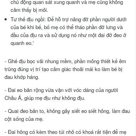
chủ động quan sát xung quanh và mẹ cũng không
cảm thấy bị mỏi.
Tư thế địu ngồi: Để hỗ trợ nâng đỡ phần người dưới
của bé khi bế, bố mẹ có thể tháo phần đỡ lưng và
đầu của địu ra và sử dụng nó như một đai đỡ đeo ở
quanh eo.'
- Ghế địu bọc vải nhung mềm, phần mông thiết kế êm
trũng đúng vị trí tạo cảm giác thoải mái ko làm bé bị
đau khớp háng.
- Đai eo bản rộng vừa vặn với vóc dáng của người
Châu Á, giúp mẹ địu như không địu.
- Quai đeo bản to, không gây siết eo siết hông, làm đau
cột sống của mẹ.
- Đai hông có kèm theo túi nhỏ có khoá rất tiện để mẹ