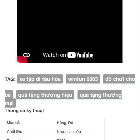
xe tập đi tàu hỏa
winfun 0803
đồ chơi cho
TAG:
bé
quà tặng thương hiệu
quà tặng thương
mại
Thông số kỹ thuật
Màu sắc
Hồng, Đỏ
Chất liệu
Nhựa cao cấp