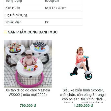
Trọng lượng
5000gram
Kích thước
64 x 17 x 33 cm
Độ tuổi sử dụng
Nguồn điện
Pin
SẢN PHẨM CÙNG DANH MỤC
Xe tập đi có đồ chơi Mastela
Siêu xe biến hình Scooter,
W2002 ( mẫu mới 2022)
chòi chân, cân bằng 3 trong 1
cho bé từ 1 tới 6 tuổi Nadle
TF3 Joovy CHÍNH HÃNG
790.000 đ
1.350.000 đ