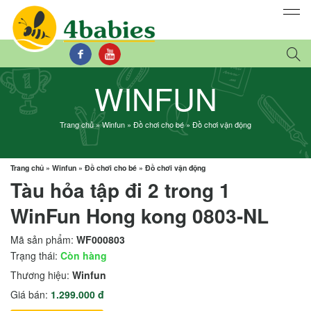
WINFUN
Trang chủ
»
Winfun
»
Đồ chơi cho bé
»
Đồ chơi vận động
Trang chủ
»
Winfun
»
Đồ chơi cho bé
»
Đồ chơi vận động
Tàu hỏa tập đi 2 trong 1
WinFun Hong kong 0803-NL
Mã sản phẩm:
WF000803
Trạng thái:
Còn hàng
Thương hiệu:
Winfun
Giá bán:
1.299.000 đ