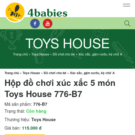
TOYS HOUSE
Trang chủ
»
Toys House
»
Đồ chơi cho bé
»
Xúc xắc, gặm nướu, kệ chữ A
Trang chủ
»
Toys House
»
Đồ chơi cho bé
»
Xúc xắc, gặm nướu, kệ chữ A
Hộp đồ chơi xúc xắc 5 món
Toys House 776-B7
Mã sản phẩm:
776-B7
Trạng thái:
Còn hàng
Thương hiệu:
Toys House
Giá bán:
115.000 đ