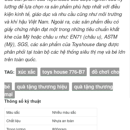
lưỡng để lựa chọn ra sản phẩm phù hợp nhất với điều
kiện kinh tế, giáo dục và nhu cầu cũng như môi trường
và khí hậu Việt Nam. Ngoài ra, các sản phẩm đều có
giấy chứng nhận đạt một trong những tiêu chuẩn khắt
khe của Mỹ hoặc châu u như: EN71 (châu u), ASTM
(Mỹ), SGS, các sản phẩm của Toyshouse đang được
phân phối tại toàn bộ các hệ thống siêu thị mẹ và bé lớn
trên toàn quốc.
xúc xắc
toys house 776-B7
đồ chơi cho
TAG:
bé
quà tặng thương hiệu
quà tặng thương
mại
Thông số kỹ thuật
Màu sắc
Nhiều màu sắc
Chất liệu
Nhựa an toàn
Trọng lượng
800gram