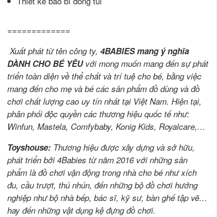
Thiết kế bao bì đóng túi
=============
Xuất phát từ tên công ty,
4BABIES mang ý nghĩa
DÀNH CHO BÉ YÊU
với
mong muốn mang đến sự phát
triển toàn diện về thể chất và trí tuệ cho bé,
bằng việc
mang đến cho mẹ và bé các
sản phẩm đồ dùng và đồ
chơi chất lượng cao uy tín nhất tại Việt Nam
.
Hiện tại,
phân phối độc quyền các thương hiệu quốc tế như:
Winfun, Mastela, Comfybaby, Konig Kids, Royalcare,…
Toyshouse:
Thương hiệu được xây dựng và sở hữu,
phát triển bởi 4Babies từ năm 2016 với những sản
phẩm là đồ chơi vận động trong nhà cho bé như xích
đu, cầu trượt, thú nhún, đến những bộ đồ chơi hướng
nghiệp như bộ nhà bếp, bác sĩ, kỹ sư, bàn ghế tập vẽ…
hay đến những vật dụng kệ đựng đồ chơi.