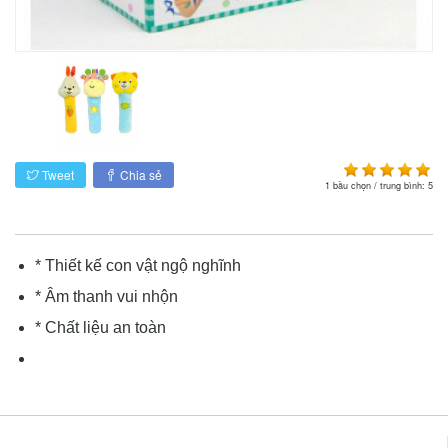
Tweet
Chia sẻ
1
bầu chọn / trung bình:
5
* Thiết kế con vật ngộ nghĩnh
* Âm thanh vui nhộn
* Chất liệu an toàn