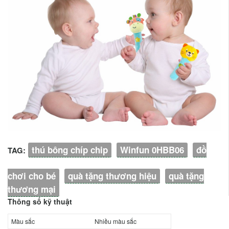
thú bông chíp chip
Winfun 0HBB06
đồ
TAG:
chơi cho bé
quà tặng thương hiệu
quà tặng
thương mại
Thông số kỹ thuật
Màu sắc
Nhiều màu sắc