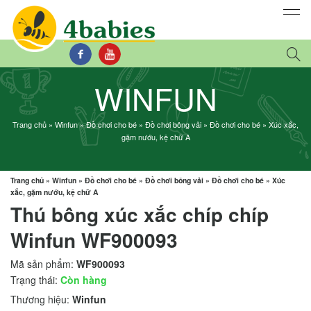
WINFUN
Trang chủ
»
Winfun
»
Đồ chơi cho bé
»
Đồ chơi bông vải
»
Đồ chơi cho bé
»
Xúc xắc,
gặm nướu, kệ chữ A
Trang chủ
»
Winfun
»
Đồ chơi cho bé
»
Đồ chơi bông vải
»
Đồ chơi cho bé
»
Xúc
xắc, gặm nướu, kệ chữ A
Thú bông xúc xắc chíp chíp
Winfun WF900093
Mã sản phẩm:
WF900093
Trạng thái:
Còn hàng
Thương hiệu:
Winfun